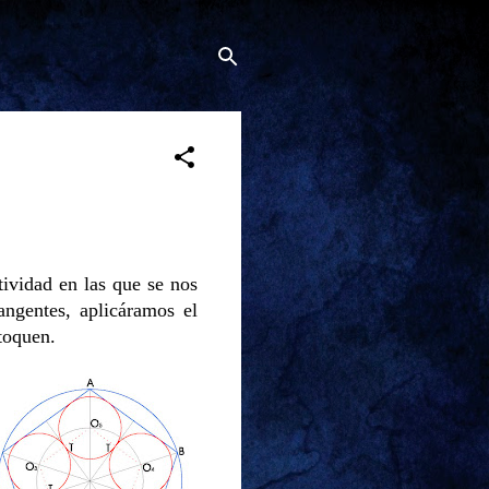
tividad en las que se nos
ngentes, aplicáramos el
 toquen
.