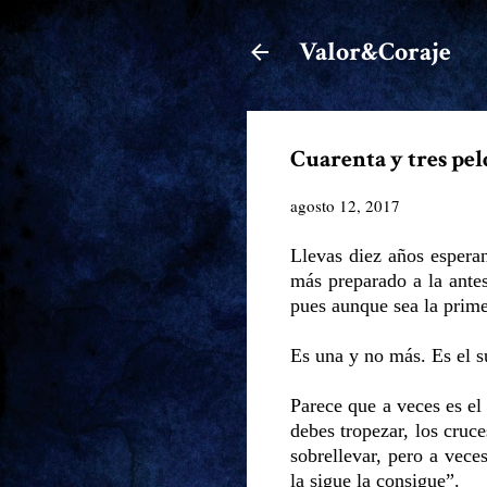
Valor&Coraje
Cuarenta y tres pe
agosto 12, 2017
Llevas diez años espera
más preparado a la antes
pues aunque sea la prime
Es una y no más. Es el s
Parece que a veces es el 
debes tropezar, los cruc
sobrellevar, pero a vece
la sigue la consigue”.