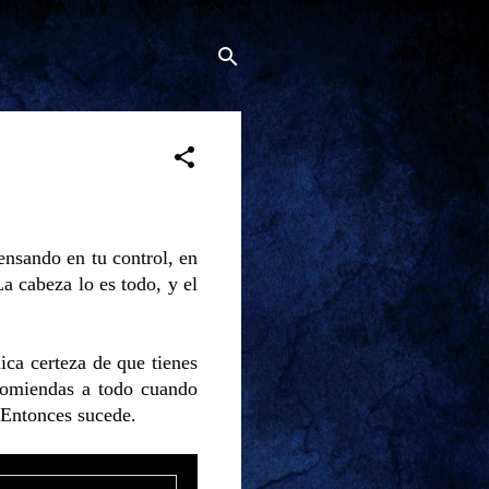
ensando en tu control, en
La cabeza lo es todo, y el
ica certeza de que tienes
ncomiendas a todo cuando
. Entonces sucede.