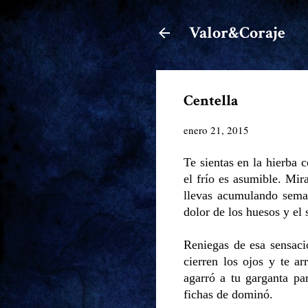
Valor&Coraje
Centella
enero 21, 2015
Te sientas en la hierba 
el frío es asumible. Mir
llevas acumulando seman
dolor de los huesos y el 
Reniegas de esa sensaci
cierren los ojos y te ar
agarró a tu garganta pa
fichas de dominó.