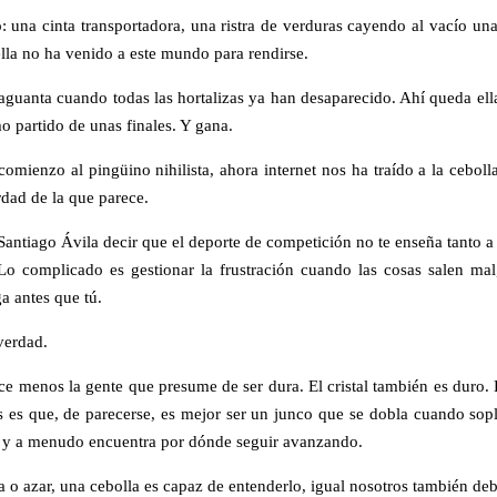
: una cinta transportadora, una ristra de verduras cayendo al vacío una
lla no ha venido a este mundo para rendirse.
aguanta cuando todas las hortalizas ya han desaparecido. Ahí queda ella
o partido de unas finales. Y gana.
omienzo al pingüino nihilista, ahora internet nos ha traído a la ceboll
dad de la que parece.
antiago Ávila decir que el deporte de competición no te enseña tanto 
Lo complicado es gestionar la frustración cuando las cosas salen ma
ga antes que tú.
verdad.
 menos la gente que presume de ser dura. El cristal también es duro. 
 es que, de parecerse, es mejor ser un junco que se dobla cuando sopl
te y a menudo encuentra por dónde seguir avanzando.
ca o azar, una cebolla es capaz de entenderlo, igual nosotros también de