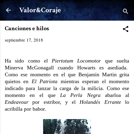
Ir al contenido principal
Valor&Coraje
Canciones e hilos
septiembre 17, 2018
Ha sido como el
Piertotum Locomotor
que suelta
Minerva McGonagall cuando Howarts es asediada.
Como ese momento en el que Benjamin Martin grita
quietos en
El Patriota
mientras esperan el momento
indicado para lanzar la carga de la milicia. Como ese
momento en el que
La Perla Negra
abarloa al
Endeavour
por estribor, y el
Holandés Errante
lo
acribilla por babor.