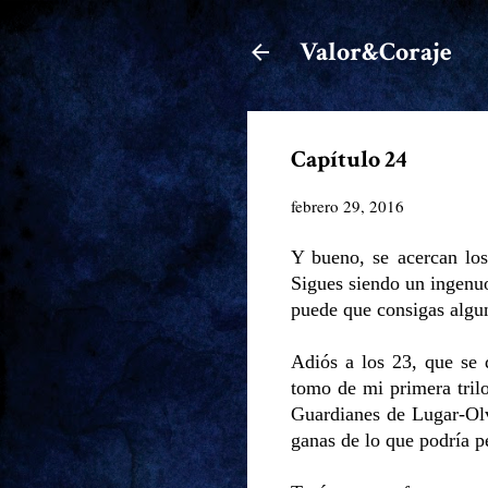
Valor&Coraje
Capítulo 24
febrero 29, 2016
Y bueno, se acercan los
Sigues siendo un ingenuo
puede que consigas algun
Adiós a los 23, que se 
tomo de mi primera trilo
Guardianes de Lugar-Olv
ganas de lo que podría p